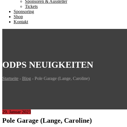
Sponsoren & Aussteller
Tickets
Sponsoring
Shop
Kontakt
ODPS NEUIGKEITEN
Startseite
-
Blog
-
Pole Garage (Lange, Caroline)
29. Januar 2023
Pole Garage (Lange, Caroline)