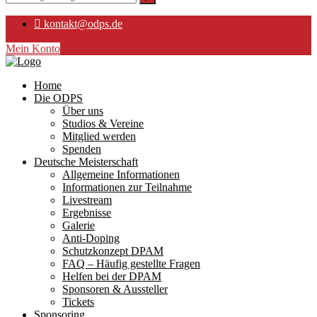
kontakt@odps.de
Mein Konto
Home
Die ODPS
Über uns
Studios & Vereine
Mitglied werden
Spenden
Deutsche Meisterschaft
Allgemeine Informationen
Informationen zur Teilnahme
Livestream
Ergebnisse
Galerie
Anti-Doping
Schutzkonzept DPAM
FAQ – Häufig gestellte Fragen
Helfen bei der DPAM
Sponsoren & Aussteller
Tickets
Sponsoring